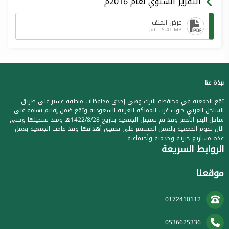
التقرير السنوي لعام 2016م
عرض الملف
pdf - 5.41 MB
نبذة عنا
تقع الجمعية في محافظة البرك وهي إحدى محافظات منطقة عسير على طريق
الساحل الغربي جنوب غرب المملكة العربية السعودية وتقع ضمن إقليم تهامة على
ساحل البحر الأحمر وقد تم تسجيل الجمعية بتاريخ 1422/8/28هـ ومنذ تسجيلها وحتى
الأن تقوم الجمعية بالعمل المستمر على تحقيق أهدافها وقد قامت الجمعية بعمل
عدة مشاريع خيرية وخدمية وأجتماعية
الروابط السريعة
موقعنا
0172410112
0536625336