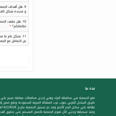
9. هل أهداف الجمع
و محددة بشكل كاف
10. هل حققت الجمع
تطلعاتكم؟
11. بشكل عام ما م
عن التعامل مع الجم
نبذة عنا
تقع الجمعية في محافظة البرك وهي إحدى محافظات منطقة عسير على
طريق الساحل الغربي جنوب غرب المملكة العربية السعودية وتقع ضمن إق
تهامة على ساحل البحر الأحمر وقد تم تس
ومنذ تسجيلها وحتى الأن تقوم الجمعية بالعمل المستمر على تحقيق أهدا