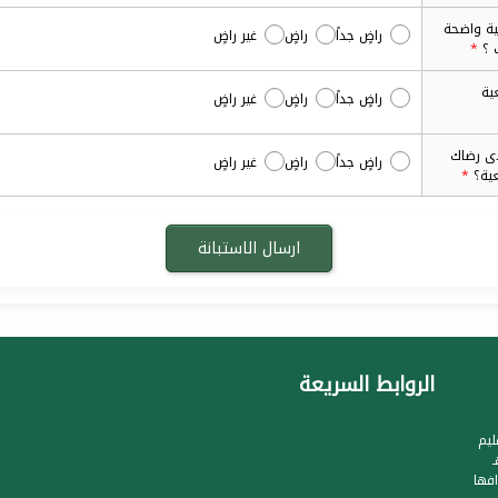
ية واضحة
راضٍ جداً
راضٍ
غير راضٍ
 ؟
ية
راضٍ جداً
راضٍ
غير راضٍ
دى رضاك
راضٍ جداً
راضٍ
غير راضٍ
عية؟
الروابط السريعة
ليم
جيل الجمعية بتاريخ 1422/8/28هـ
فها