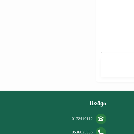
موقعنا
0172410112
0536625336