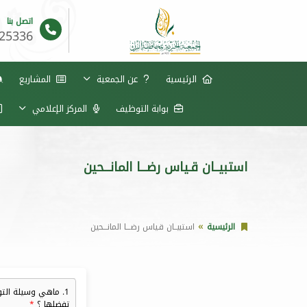
اتصل بنا
625336
الرئيسية
عن الجمعية
المشاريع
بوابة التوظيف
المركز الإعلامي
استبيــان قـياس رضـــا المانـــحين
الرئيسية
استبيــان قـياس رضـــا المانـــحين
1. ماهي وسيلة الت
تفضلها ؟