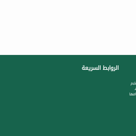
الروابط السريعة
ليم
جيل الجمعية بتاريخ 1422/8/28هـ
فها