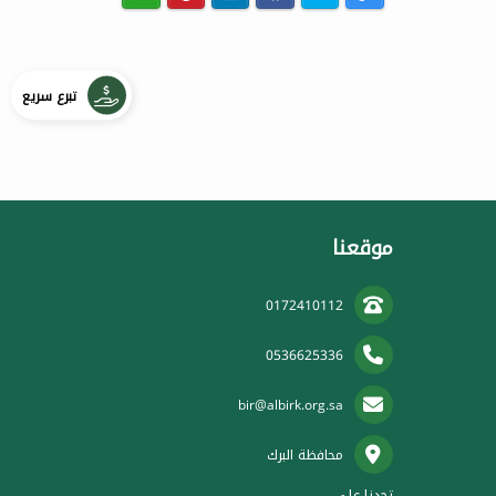
تبرع سريع
موقعنا
0172410112
0536625336
bir@albirk.org.sa
محافظة البرك
تجدنا على