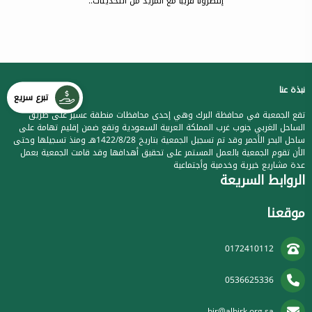
إنتظرونا قريبا مع المزيد من التحديثات..
نبذة عنا
تبرع سريع
تقع الجمعية في محافظة البرك وهي إحدى محافظات منطقة عسير على طريق
الساحل الغربي جنوب غرب المملكة العربية السعودية وتقع ضمن إقليم تهامة على
ساحل البحر الأحمر وقد تم تسجيل الجمعية بتاريخ 1422/8/28هـ ومنذ تسجيلها وحتى
الأن تقوم الجمعية بالعمل المستمر على تحقيق أهدافها وقد قامت الجمعية بعمل
عدة مشاريع خيرية وخدمية وأجتماعية
الروابط السريعة
موقعنا
0172410112
0536625336
bir@albirk.org.sa