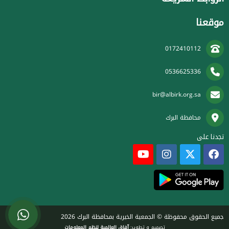
موقعنا
0172410112
0536625336
bir@albirk.org.sa
محافظة البرك
تجدنا على
جميع الحقوق محفوظة © الجمعية الخيرية بمحافظة البرك 2026
تصميم و تطوير:
آفاق العالمية لنظم المعلومات