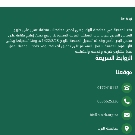
نبذة عنا
تقع الجمعية في محافظة البرك وهي إحدى محافظات منطقة عسير على طريق
الساحل الغربي جنوب غرب المملكة العربية السعودية وتقع ضمن إقليم تهامة على
ساحل البحر الأحمر وقد تم تسجيل الجمعية بتاريخ 1422/8/28هـ ومنذ تسجيلها وحتى
الأن تقوم الجمعية بالعمل المستمر على تحقيق أهدافها وقد قامت الجمعية بعمل
عدة مشاريع خيرية وخدمية وأجتماعية
الروابط السريعة
موقعنا
0172410112
0536625336
bir@albirk.org.sa
محافظة البرك