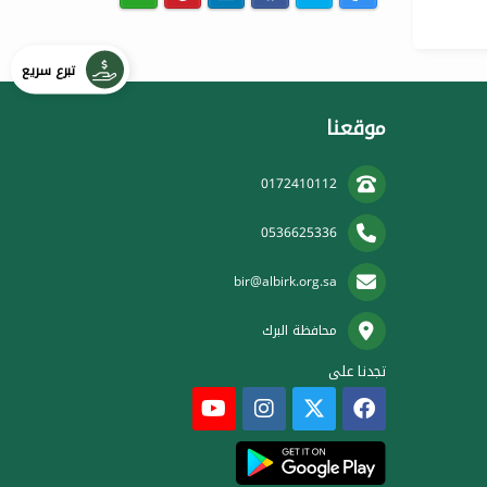
تبرع سريع
موقعنا
0172410112
0536625336
bir@albirk.org.sa
محافظة البرك
تجدنا على