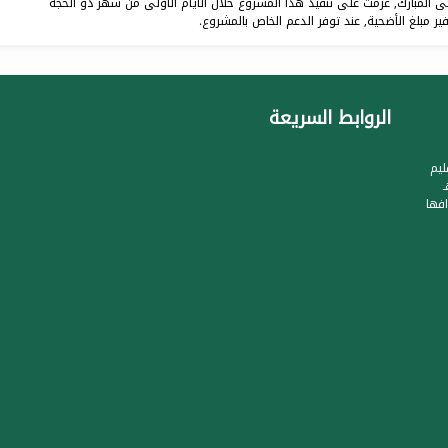
 المبارك, عزمت على تنفيذ هذا المشروع خلال الأيام الأولى من شهر ذو الحجة
ر مبلغ الأضحية, عند توفر الدعم الخاص بالمشروع.
الروابط السريعة
ليم
جيل الجمعية بتاريخ 1422/8/28هـ
فها