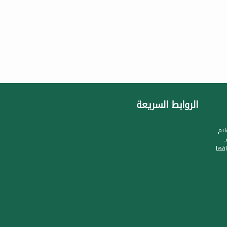
الروابط السريعة
ليم
جيل الجمعية بتاريخ 1422/8/28هـ
فها