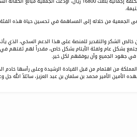
بدعم من المنصة الوطنية للعمل الخيري إحسان، وبتكلفة إجمالية بلغت 16800 ريال، أودعت الجمعية مبالغ ال
سعى الجمعية من خلاله إلى المساهمة في تحسين حياة هذه الفئة
 خالص الشكر والتقدير للمنصة على هذا الدعم السخي، الذي يأت
مجتمع بشكل عام ولفئة الأيتام بشكل خاص، مقدراً لهم ثقتهم في
رك في جهود الجميع وأن يوفقهم لكل خير.
لمملكة من اهتمام من قبل القيادة الرشيدة وعلى رأسها خادم ال
ه الأمين الأمير محمد بن سلمان بن عبد العزيز، سائلاً الله جل وع