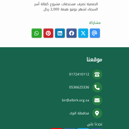
الجمعية تصرف مستحقات مشروع كفالة أسر
السجناء لشهر يونيو بقيمة 2,000 ريال
مشاركة
موقعنا
0172410112
0536625336
bir@albirk.org.sa
محافظة البرك
تجدنا على