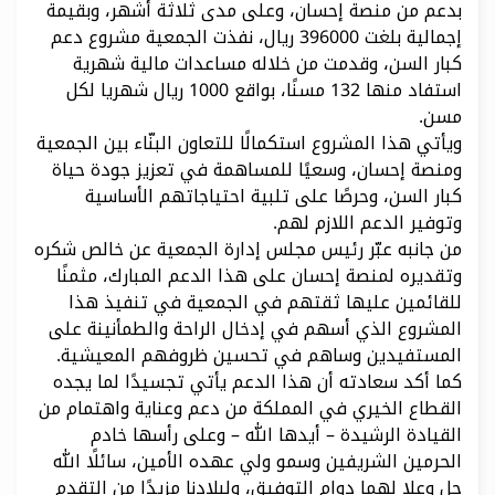
بدعم من منصة إحسان، وعلى مدى ثلاثة أشهر، وبقيمة
إجمالية بلغت 396000 ريال، نفذت الجمعية مشروع دعم
كبار السن، وقدمت من خلاله مساعدات مالية شهرية
استفاد منها 132 مسنًا، بواقع 1000 ريال شهريا لكل
مسن.
ويأتي هذا المشروع استكمالًا للتعاون البنّاء بين الجمعية
ومنصة إحسان، وسعيًا للمساهمة في تعزيز جودة حياة
كبار السن، وحرصًا على تلبية احتياجاتهم الأساسية
وتوفير الدعم اللازم لهم.
من جانبه عبّر رئيس مجلس إدارة الجمعية عن خالص شكره
وتقديره لمنصة إحسان على هذا الدعم المبارك، مثمنًا
للقائمين عليها ثقتهم في الجمعية في تنفيذ هذا
المشروع الذي أسهم في إدخال الراحة والطمأنينة على
المستفيدين وساهم في تحسين ظروفهم المعيشية.
كما أكد سعادته أن هذا الدعم يأتي تجسيدًا لما يجده
القطاع الخيري في المملكة من دعم وعناية واهتمام من
القيادة الرشيدة – أيدها الله – وعلى رأسها خادم
الحرمين الشريفين وسمو ولي عهده الأمين، سائلًا الله
جل وعلا لهما دوام التوفيق، ولبلادنا مزيدًا من التقدم