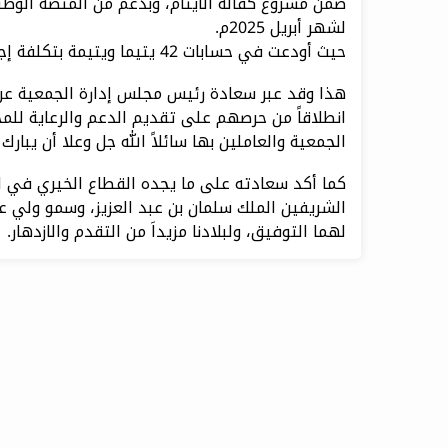
ضمن مشروع كفالة الأيتام، وبدعم من المنصة الوطني
لشهر أبريل 2025م.
حيث أودعت في حسابات 42 يتيما ويتيمة بتكلفة إجمالية بلغت 16800 ريال.
هذا وقد عبر سعادة رئيس مجلس إدارة الجمعية عن
انطلاقاً من حرصهم على تقديم الدعم والرعاية لل
الجمعية والعاملين بها سائلاً الله جل وعلا أن يبا
كما أكد سعادته على ما يجده القطاع الخيري في ا
الشريفين الملك سلمان بن عبد العزيز، وسمو ولي عهد
لهما التوفيق، ولبلادنا مزيداَ من التقدم والازدهار.