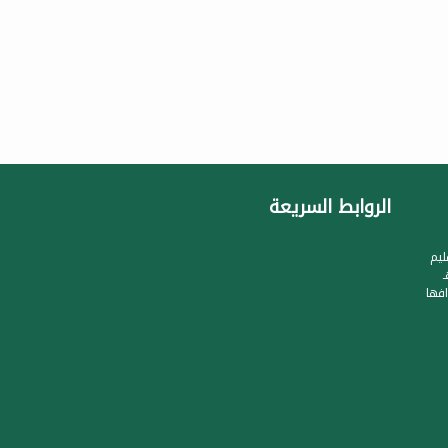
الروابط السريعة
ليم
جيل الجمعية بتاريخ 1422/8/28هـ
فها