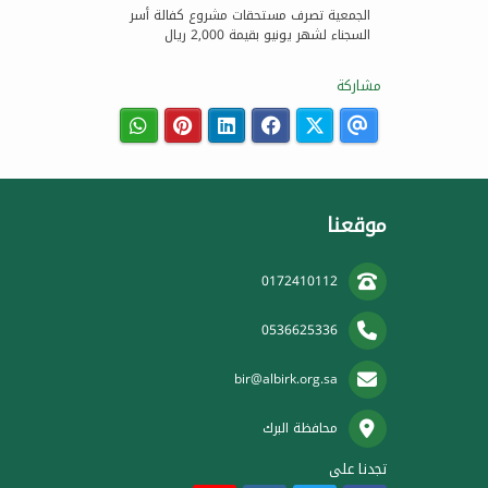
الجمعية تصرف مستحقات مشروع كفالة أسر
السجناء لشهر يونيو بقيمة 2,000 ريال
مشاركة
موقعنا
0172410112
0536625336
bir@albirk.org.sa
محافظة البرك
تجدنا على