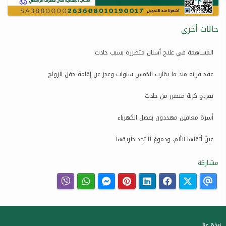
حالات أخرى
المساهمة في علاج أسنان متضررة بسبب حادث
عقد قرانه منذ ما يقارب الخمس سنوات وعجز عن إقامة حفل الزواج
تفريج كربة متضرر من حادث
أسرة معاقين مهددون بفصل الكهرباء
عينٌ أثقلها الألم، ودموعٌ لا تجد طريقها
مشاركة
نبذة عنا