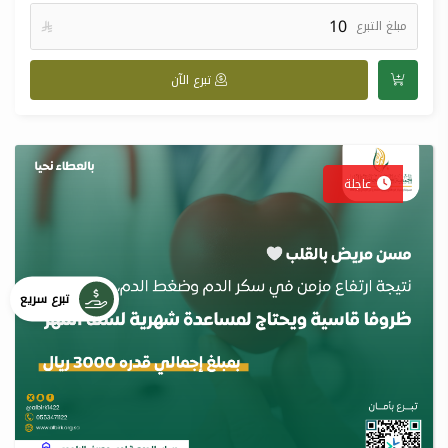
مبلغ التبرع

تبرع الآن
عاجلة
تبرع سريع