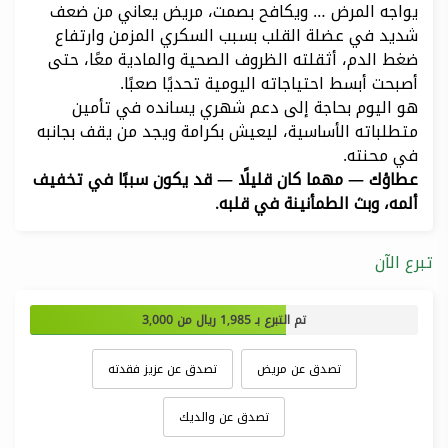
يواجه المرض … ويكافح بصمت، مريض يعاني من ضعف
شديد في عضلة القلب بسبب السكري المزمن وارتفاع
ضغط الدم، أثقلته الظروف الصحية والمادية معًا، حتى
أصبحت أبسط احتياجاته اليومية تحديًا صعبًا.
هو اليوم بحاجة إلى دعم شهري يسانده في تأمين
متطلباته الأساسية، ليعيش بكرامة ويجد من يقف بجانبه
في محنته.
عطاؤك — مهما كان قليلًا — قد يكون سببًا في تخفيف
ألمه، وبث الطمأنينة في قلبه.
تبرع الآن
تم التبرع بـ
1,985
ريال من
3,000
تصدق عن مريض
تصدق عن عزيز فقدته
تصدق عن والديك