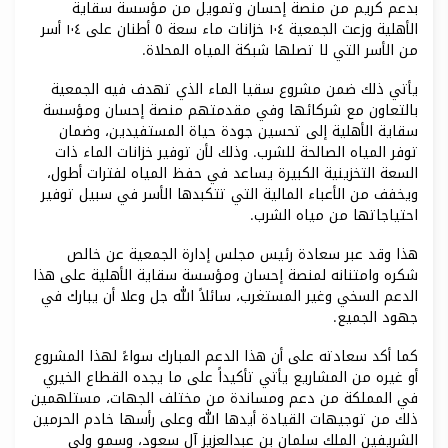
بدعم كريم من منصة إحسان وتمويل من مؤسسة سقاية
الأهلية وزعت الجمعية ١٠٤ خزانات ماء سعة ٥ أطنان على ١٠٤ أسر
من الأسر التي لا تصلها شبكة المياه المحلاة.
يأتي ذلك ضمن مشروع سقيا الماء الذي تهدف فيه الجمعية
بالتعاون مع شركائها وفي مقدمتهم منصة إحسان ومؤسسة
سقاية الأهلية إلى تحسين جودة حياة المستفيدين، وضمان
توفر المياه الصالحة للشرب. وذلك لأن توفير خزانات الماء ذات
السعة التخزينية الكبيرة يساعد في حفظ المياه لفترات أطول،
ويخفف من الأعباء المالية التي تتكبدها الأسر في سبيل توفير
احتياجاتها من مياه الشرب.
هذا وقد عبر سعادة رئيس مجلس إدارة الجمعية عن خالص
شكره وامتنانه لمنصة إحسان ومؤسسة سقاية الأهلية على هذا
الدعم السخي وغير المستغرب، سائلاً الله جل وعلا أن يبارك في
جهود الجميع.
كما أكد سعادته على أن هذا الدعم المبارك سواءً لهذا المشروع
أو غيره من المشاريع يأتي تأكيداً على ما يجده القطاع الخيري
في المملكة من دعم ومساندة من مختلف الجهات، مستلهمين
ذلك من توجيهات القيادة أيدها الله وعلى رأسها خادم الحرمين
الشريفين الملك سلمان بن عبدالعزيز آل سعود، وسمو ولي