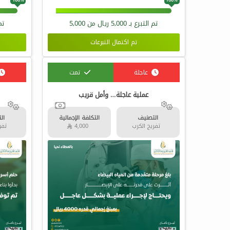
تم التبرع بـ
5,000
ريال من
5,000
تم
تم اكتمال التبرعات
عاجلة
تمت
عملية عاجلة… وأمل قريب
التصنيف
التكلفة الإجمالية
ال
تفريج الكرب
4,000 
تفري