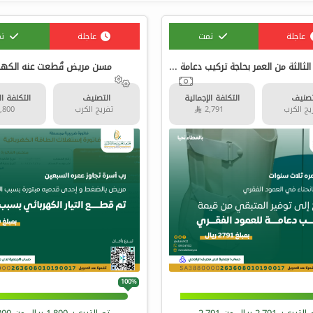
عاجلة
تمت
عاجلة
ت
طفل في الثالثة من العمر بحاجة تركيب دعامة للعمود الفقري
مسن مريض قُطعت عنه الكهرب
تصنيف
التكلفة الإجمالية
التصنيف
التكلفة ال
ج الكرب
2,791 
تفريج الكرب
1,800 
100%