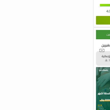
4,
مت
غيرين
إجمالية