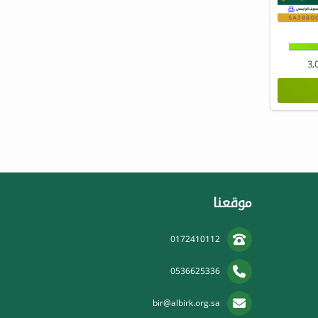
3,
موقعنا
0172410112
0536625336
bir@albirk.org.sa