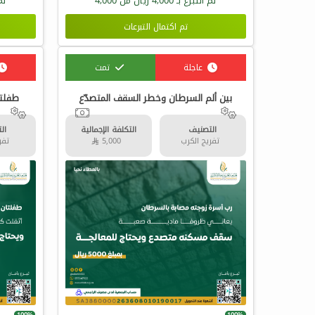
تم التبرع بـ
4,000
ريال من
4,000
تم
تم اكتمال التبرعات
عاجلة
تمت
بين ألم السرطان وخطر السقف المتصدّع
طفلتا
التصنيف
التكلفة الإجمالية
ال
تفريج الكرب
5,000 
تفري
100%
100%