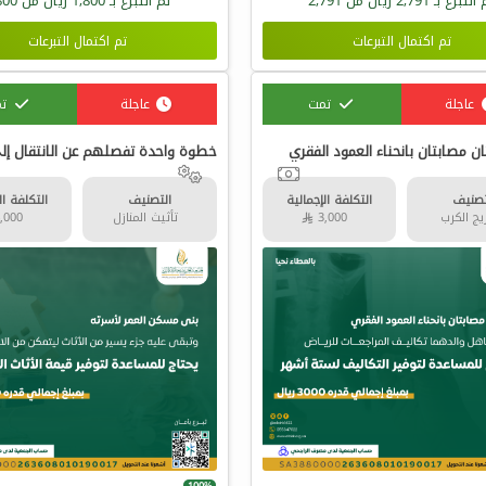
 التبرع بـ
2,791
ريال من
2,791
تم التبرع بـ
1,800
ريال من
800
تم اكتمال التبرعات
تم اكتمال التبرعات
عاجلة
تمت
عاجلة
ت
ن مصابتان بانحناء العمود الفقري
تصنيف
التكلفة الإجمالية
التصنيف
التكلفة ال
ج الكرب
3,000 
تأثيث المنازل
4,000 
100%